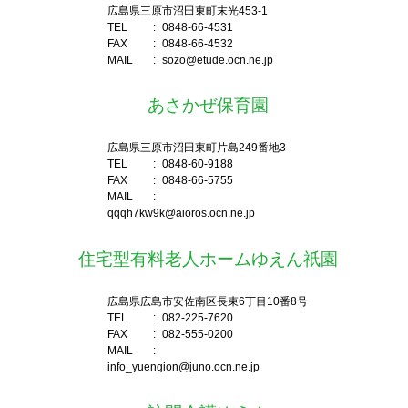
広島県三原市沼田東町末光453-1
TEL
:
0848-66-4531
FAX
:
0848-66-4532
MAIL
:
sozo@etude.ocn.ne.jp
あさかぜ保育園
広島県三原市沼田東町片島249番地3
TEL
:
0848-60-9188
FAX
:
0848-66-5755
MAIL
:
qqqh7kw9k@aioros.ocn.ne.jp
住宅型有料老人ホームゆえん祇園
広島県広島市安佐南区長束6丁目10番8号
TEL
:
082-225-7620
FAX
:
082-555-0200
MAIL
:
info_yuengion@juno.ocn.ne.jp