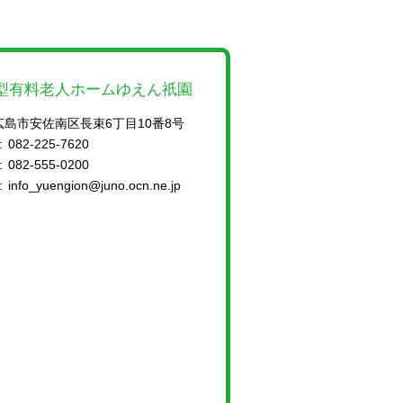
型有料老人ホームゆえん祇園
広島市安佐南区長束6丁目10番8号
:
082-225-7620
:
082-555-0200
:
info_yuengion@juno.ocn.ne.jp