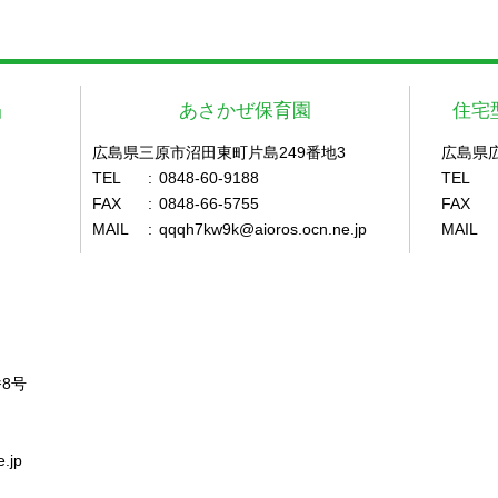
」
あさかぜ保育園
住宅
広島県三原市沼田東町片島249番地3
広島県
TEL
:
0848-60-9188
TEL
FAX
:
0848-66-5755
FAX
MAIL
:
qqqh7kw9k@aioros.ocn.ne.jp
MAIL
8号
.jp