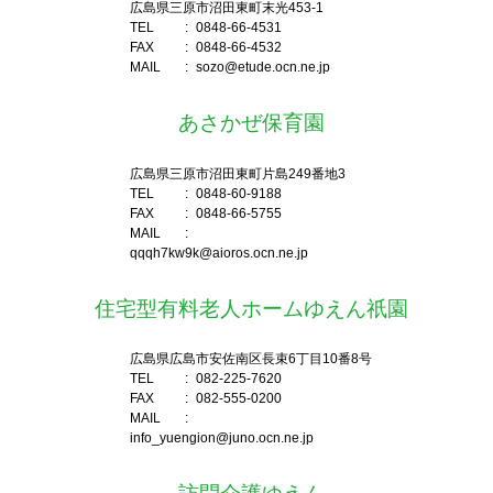
広島県三原市沼田東町末光453-1
TEL
:
0848-66-4531
FAX
:
0848-66-4532
MAIL
:
sozo@etude.ocn.ne.jp
あさかぜ保育園
広島県三原市沼田東町片島249番地3
TEL
:
0848-60-9188
FAX
:
0848-66-5755
MAIL
:
qqqh7kw9k@aioros.ocn.ne.jp
住宅型有料老人ホームゆえん祇園
広島県広島市安佐南区長束6丁目10番8号
TEL
:
082-225-7620
FAX
:
082-555-0200
MAIL
:
info_yuengion@juno.ocn.ne.jp