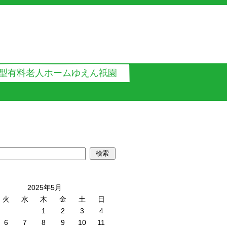
型有料老人ホームゆえん祇園
2025年5月
火
水
木
金
土
日
1
2
3
4
6
7
8
9
10
11