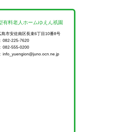
型有料老人ホームゆえん祇園
広島市安佐南区長束6丁目10番8号
:
082-225-7620
:
082-555-0200
:
info_yuengion@juno.ocn.ne.jp