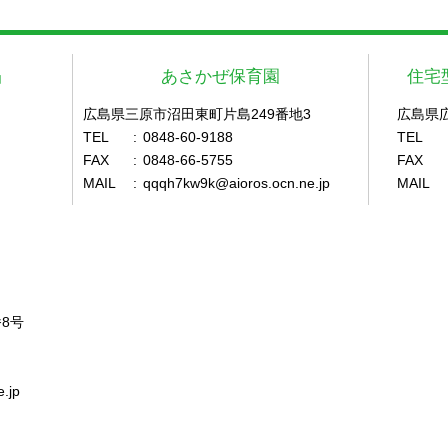
」
あさかぜ保育園
住宅
広島県三原市沼田東町片島249番地3
広島県
TEL
:
0848-60-9188
TEL
FAX
:
0848-66-5755
FAX
MAIL
:
qqqh7kw9k@aioros.ocn.ne.jp
MAIL
8号
.jp